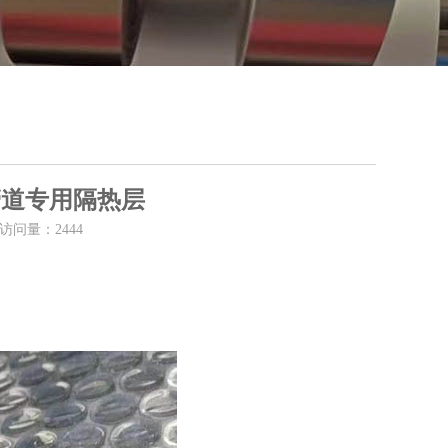
管道专用隔热层
访问量：
2444