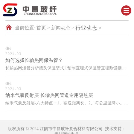
行业动态 >
当前位置:
首页 >
新闻动态 >
06
2024-03
如何选择长输热网保温管？
长输热网爆管分析接头保温型式1.预制直埋式保温管直埋敷设接头保温。电热熔套接头保温，首先电热熔套材质和预制直埋式保温管外护管材质，熔融指数一致，材质本身是管道级
06
2024-03
纳米气囊反射层-长输热网管道专用隔热层
纳米气囊反射层-六大特点：1、输送距离长。2、每公里温降小。3、每公里压降小。4、输送能耗小，采用“长输热网专用新型绝热保温材料-双层纳米气囊反辐射层“并结合使
版权所有 © 2024 江阴市中昌玻纤复合材料有限公司 技术支持：